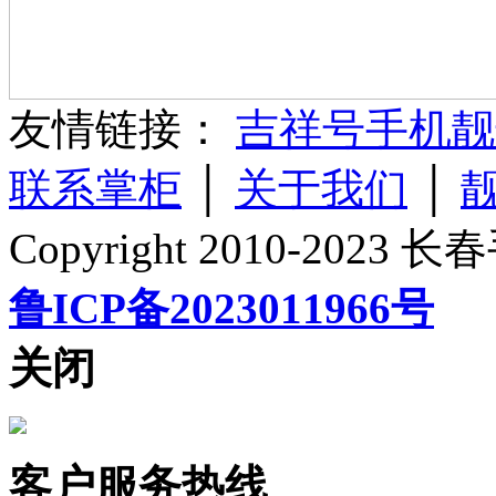
友情链接：
吉祥号
手机靓
联系掌柜
│
关于我们
│
Copyright 2010-2023 长
鲁ICP备2023011966号
关闭
客户服务热线