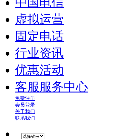
中国电信
虚拟运营
固定电话
行业资讯
优惠活动
客服服务中心
免费注册
会员登录
关于我们
联系我们