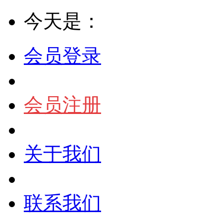
今天是：
会员登录
会员注册
关于我们
联系我们