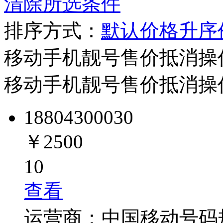
清除所选条件
排序方式：
默认
价格升序
移动手机靓号
售价
抵消
操
移动手机靓号
售价
抵消
操
1880430
0030
￥2500
10
查看
运营商：
中国移动
号码