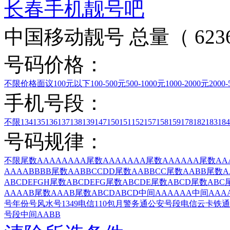
长春手机靓号吧
中国移动靓号 总量（ 6236
号码价格：
不限
价格面议
100元以下
100-500元
500-1000元
1000-2000元
2000
手机号段：
不限
134
135
136
137
138
139
147
150
151
152
157
158
159
178
182
183
184
号码规律：
不限
尾数AAAAAAAA
尾数AAAAAAA
尾数AAAAAA
尾数AA
AAAABBBB
尾数AABBCCDD
尾数AABBCC
尾数AABB
尾数A
ABCDEFGH
尾数ABCDEFG
尾数ABCDE
尾数ABCD
尾数ABC
AAAAB
尾数AAAB
尾数ABCDABCD
中间AAAAAA
中间AAA
号
年份号
风水号1349
电信110包月警务通
公安号段
电信云卡
铁通
号段
中间AABB