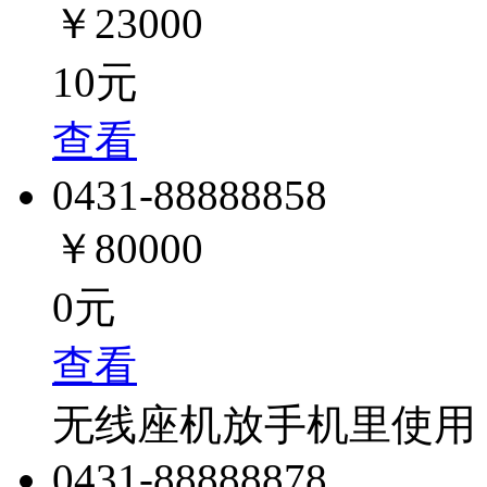
￥23000
10元
查看
0431-
8888
8858
￥80000
0元
查看
无线座机放手机里使用
0431-
8888
8878