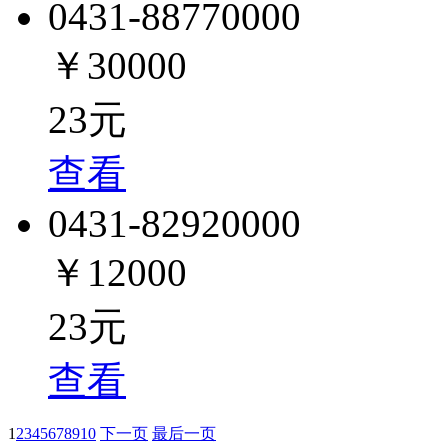
0431-
8877
0000
￥30000
23元
查看
0431-
8292
0000
￥12000
23元
查看
1
2
3
4
5
6
7
8
9
10
下一页
最后一页