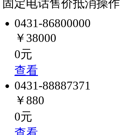
固定电话
售价
抵消
操作
0431-
8680
0000
￥38000
0元
查看
0431-
8888
7371
￥880
0元
查看