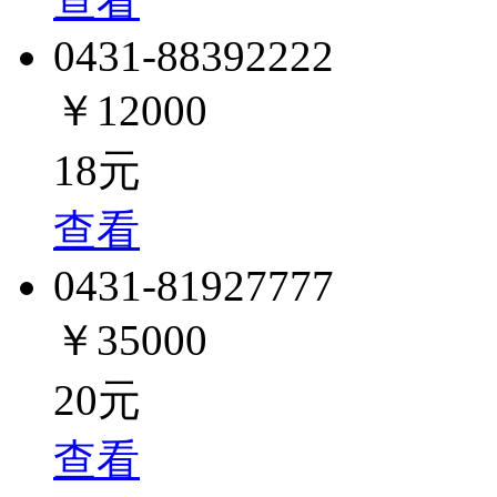
查看
0431-
8839
2222
￥12000
18元
查看
0431-
8192
7777
￥35000
20元
查看