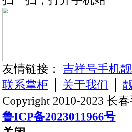
友情链接：
吉祥号
手机靓
联系掌柜
│
关于我们
│
Copyright 2010-2023 长
鲁ICP备2023011966号