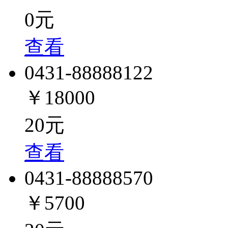
0元
查看
0431-
8888
8122
￥18000
20元
查看
0431-
8888
8570
￥5700