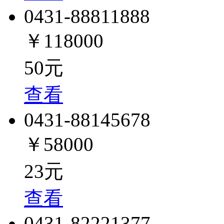
0431-
8881
1888
￥118000
50元
查看
0431-
8814
5678
￥58000
23元
查看
0431-
8222
1377