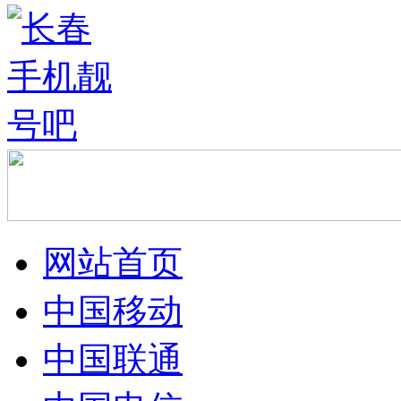
网站首页
中国移动
中国联通