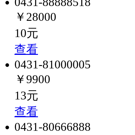
0431-
8888
8518
￥28000
10元
查看
0431-
8100
0005
￥9900
13元
查看
0431-
8066
6888