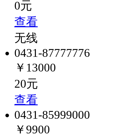
0元
查看
无线
0431-
8777
7776
￥13000
20元
查看
0431-
8599
9000
￥9900