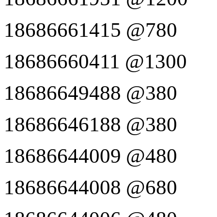
18686661415
@780
18686660411
@1300
18686649488
@380
18686646188
@380
18686644009
@480
18686644008
@680