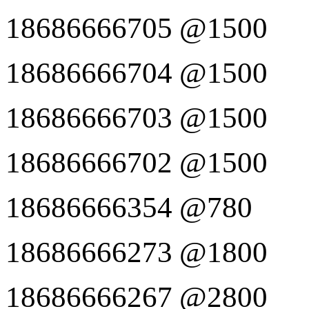
18686666705
@1500
18686666704
@1500
18686666703
@1500
18686666702
@1500
18686666354
@780
18686666273
@1800
18686666267
@2800