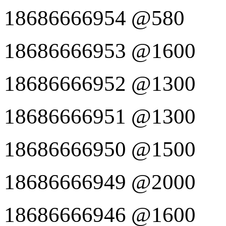
18686666954
@580
18686666953
@1600
18686666952
@1300
18686666951
@1300
18686666950
@1500
18686666949
@2000
18686666946
@1600