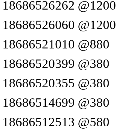
18686526262
@1200
18686526060
@1200
18686521010
@880
18686520399
@380
18686520355
@380
18686514699
@380
18686512513
@580