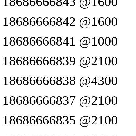
18686666843
@1600
18686666842
@1600
18686666841
@1000
18686666839
@2100
18686666838
@4300
18686666837
@2100
18686666835
@2100