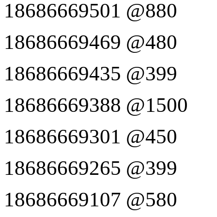
18686669501
@880
18686669469
@480
18686669435
@399
18686669388
@1500
18686669301
@450
18686669265
@399
18686669107
@580