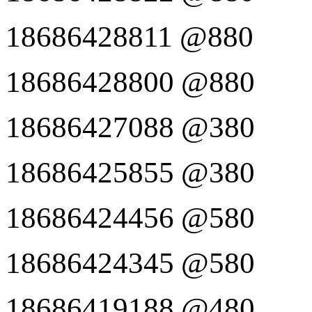
18686428811
@880
18686428800
@880
18686427088
@380
18686425855
@380
18686424456
@580
18686424345
@580
18686419188
@480