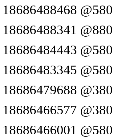
18686488468
@580
18686488341
@880
18686484443
@580
18686483345
@580
18686479688
@380
18686466577
@380
18686466001
@580