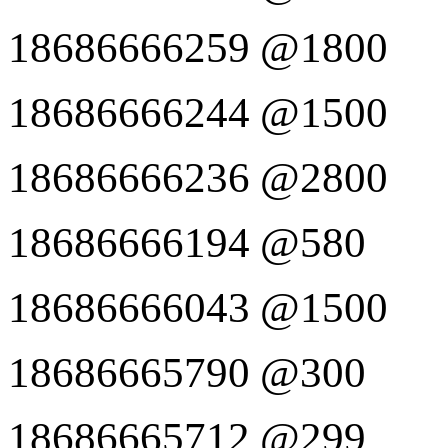
18686666259
@1800
18686666244
@1500
18686666236
@2800
18686666194
@580
18686666043
@1500
18686665790
@300
18686665712
@299