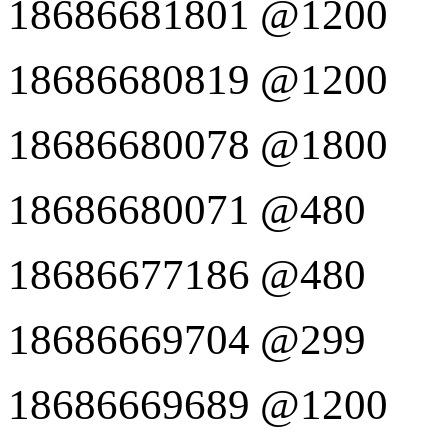
18686681801
@1200
18686680819
@1200
18686680078
@1800
18686680071
@480
18686677186
@480
18686669704
@299
18686669689
@1200