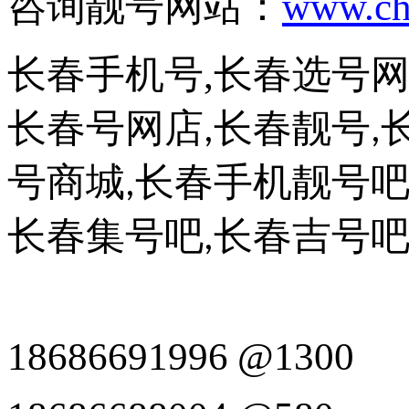
咨询靓号网站：
www.ch
长春手机号,长春选号
长春号网店
长春靓号
,
,
号商城
长春手机靓号
,
长春集号吧
长春吉号
,
18686691996
@1300