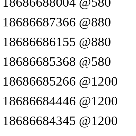
18686688004
@580
18686687366
@880
18686686155
@880
18686685368
@580
18686685266
@1200
18686684446
@1200
18686684345
@1200