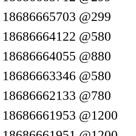
18686665703
@299
18686664122
@580
18686664055
@880
18686663346
@580
18686662133
@780
18686661953
@1200
18686661951
@1200