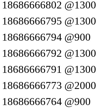
18686666802
@1300
18686666795
@1300
18686666794
@900
18686666792
@1300
18686666791
@1300
18686666773
@2000
18686666764
@900