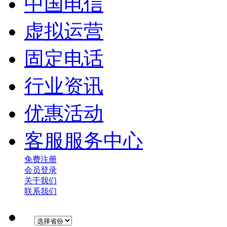
中国电信
虚拟运营
固定电话
行业资讯
优惠活动
客服服务中心
免费注册
会员登录
关于我们
联系我们