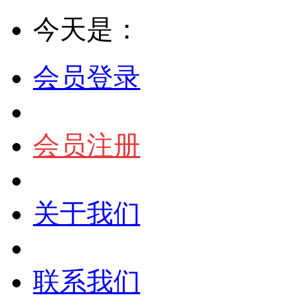
今天是：
会员登录
会员注册
关于我们
联系我们